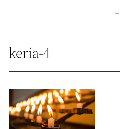
Μετάβαση
στο
περιεχόμενο
keria-4