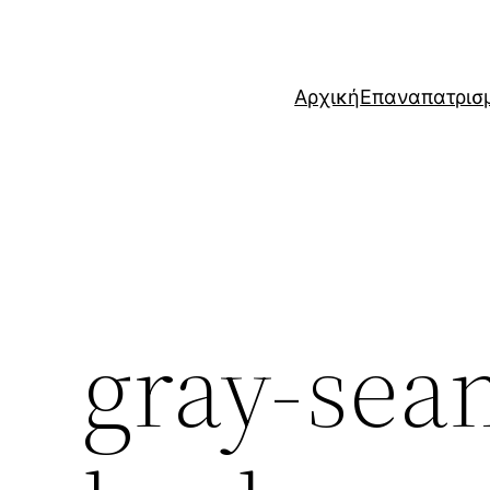
Μετάβαση
στο
περιεχόμενο
Αρχική
Επαναπατρισ
gray-sea