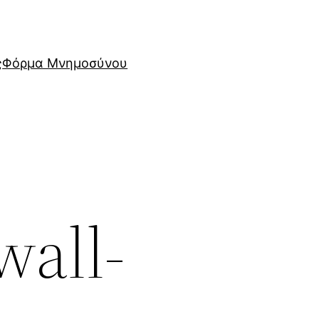
ς
Φόρμα Μνημοσύνου
wall-