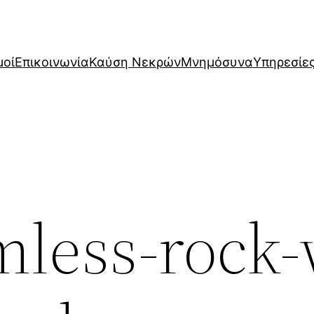
μοί
Επικοινωνία
Καύση Νεκρών
Μνημόσυνα
Υπηρεσίε
mless-rock-