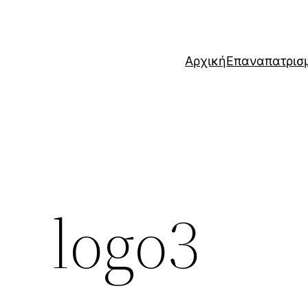
Μετάβαση
στο
περιεχόμενο
Αρχική
Επαναπατρισ
logo3