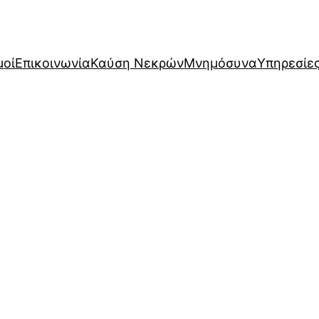
μοί
Επικοινωνία
Καύση Νεκρών
Μνημόσυνα
Υπηρεσίε